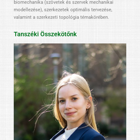
biomechanika (szövetek és szervek mechanikai
modellezése), szerkezetek optimális tervezése,
valamint a szerkezeti topológia témakörében.
Tanszéki Összekötőnk