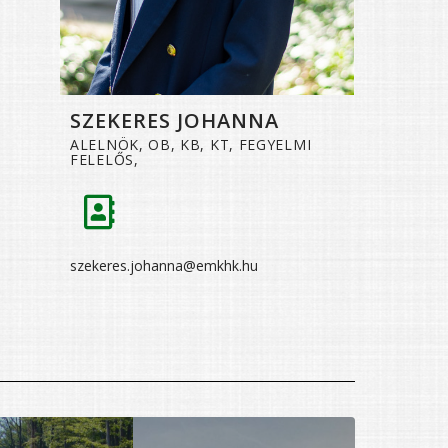
SZEKERES JOHANNA
ALELNÖK, OB, KB, KT, FEGYELMI
FELELŐS,
szekeres.johanna@emkhk.hu