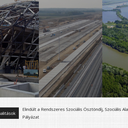
Gólyatábor PÓT-szervezői pályázat
alitások