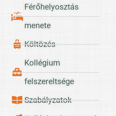
Férőhelyosztás
menete
Költözés
Kollégium
felszereltsége
Szabályzatok