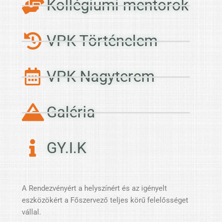
Kollégiumi mentorok
VPK Történelem
VPK Nagyterem
Galéria
GY.I.K
A Rendezvényért a helyszínért és az igényelt
eszközökért a Főszervező teljes körű felelősséget
vállal.