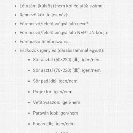
Létszám (külsős) [nem kollégisták száma]:
Rendező kör [teljes név]:
Főrendező/felelősségvállaló neve*:
Főrendező/felelősségvállaló NEPTUN kódja:
Főrendező telefonszáma:
Eszközök igénylés (darabszámmal együtt):
Sör asztal (50×220) [db]: igen/nem
Sör asztal (70×220) [db]: igen/nem
Sör pad [db]: igen/nem
Projektor: igen/nem
Vetítővászon: igen/nem
Paraván [db]: igen/nem
Fogas [db]: igen/nem