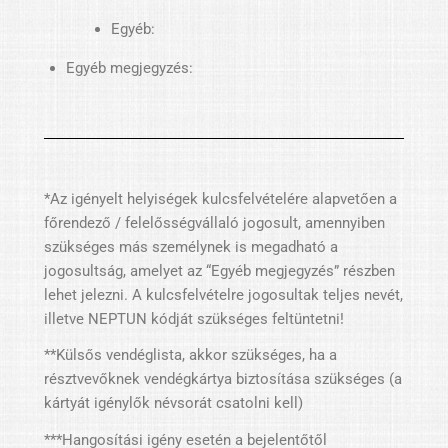
Egyéb:
Egyéb megjegyzés:
*Az igényelt helyiségek kulcsfelvételére alapvetően a
főrendező / felelősségvállaló jogosult, amennyiben
szükséges más személynek is megadható a
jogosultság, amelyet az “Egyéb megjegyzés” részben
lehet jelezni. A kulcsfelvételre jogosultak teljes nevét,
illetve NEPTUN kódját szükséges feltüntetni!
**Külsős vendéglista, akkor szükséges, ha a
résztvevőknek vendégkártya biztosítása szükséges (a
kártyát igénylők névsorát csatolni kell)
***Hangosítási igény esetén a bejelentőtől