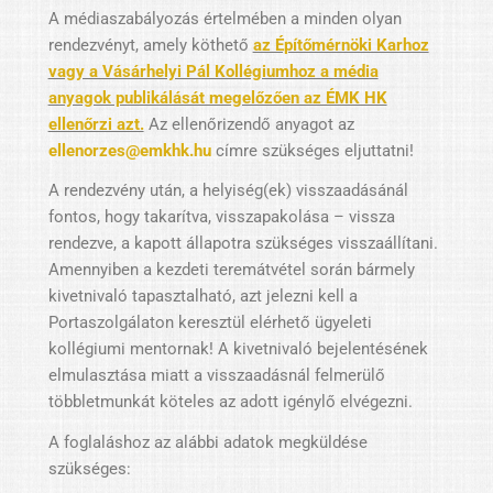
A médiaszabályozás értelmében a minden olyan
rendezvényt, amely köthető
az Építőmérnöki Karhoz
vagy a Vásárhelyi Pál Kollégiumhoz a média
anyagok publikálását megelőzően az ÉMK HK
ellenőrzi azt.
Az ellenőrizendő anyagot az
ellenorzes@emkhk.hu
címre szükséges eljuttatni!
A rendezvény után, a helyiség(ek) visszaadásánál
fontos, hogy takarítva, visszapakolása – vissza
rendezve, a kapott állapotra szükséges visszaállítani.
Amennyiben a kezdeti teremátvétel során bármely
kivetnivaló tapasztalható, azt jelezni kell a
Portaszolgálaton keresztül elérhető ügyeleti
kollégiumi mentornak! A kivetnivaló bejelentésének
elmulasztása miatt a visszaadásnál felmerülő
többletmunkát köteles az adott igénylő elvégezni.
A foglaláshoz az alábbi adatok megküldése
szükséges: