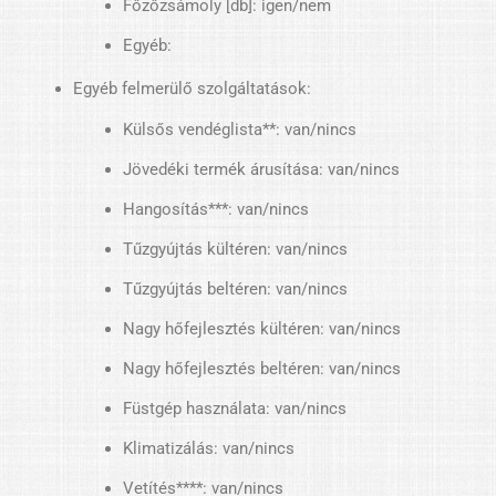
Főzőzsámoly [db]: igen/nem
Egyéb:
Egyéb felmerülő szolgáltatások:
Külsős vendéglista**: van/nincs
Jövedéki termék árusítása: van/nincs
Hangosítás***: van/nincs
Tűzgyújtás kültéren: van/nincs
Tűzgyújtás beltéren: van/nincs
Nagy hőfejlesztés kültéren: van/nincs
Nagy hőfejlesztés beltéren: van/nincs
Füstgép használata: van/nincs
Klimatizálás: van/nincs
Vetítés****: van/nincs