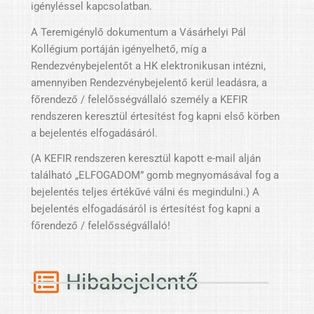
igényléssel kapcsolatban.
A Teremigénylő dokumentum a Vásárhelyi Pál
Kollégium portáján igényelhető, míg a
Rendezvénybejelentőt a HK elektronikusan intézni,
amennyiben Rendezvénybejelentő kerül leadásra, a
főrendező / felelősségvállaló személy a KEFIR
rendszeren keresztül értesítést fog kapni első körben
a bejelentés elfogadásáról.
(A KEFIR rendszeren keresztül kapott e-mail alján
található „ELFOGADOM” gomb megnyomásával fog a
bejelentés teljes értékűvé válni és megindulni.) A
bejelentés elfogadásáról is értesítést fog kapni a
főrendező / felelősségvállaló!
Hibabejelentő