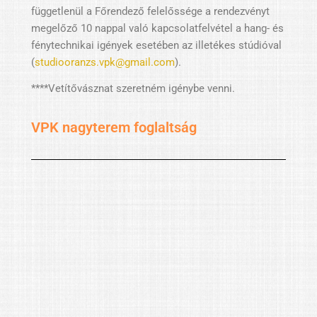
függetlenül a Főrendező felelőssége a rendezvényt
megelőző 10 nappal való kapcsolatfelvétel a hang- és
fénytechnikai igények esetében az illetékes stúdióval
(
studiooranzs.vpk@gmail.com
).
****Vetítővásznat szeretném igénybe venni.
VPK nagyterem foglaltság