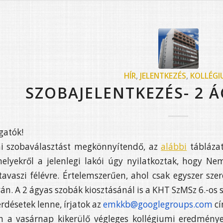
HÍR
,
JELENTKEZÉS
,
KOLLÉG
SZOBAJELENTKEZÉS- 2 
gatók!
mi szobaválasztást megkönnyítendő, az
alábbi
tábláza
melyekről a jelenlegi lakói úgy nyilatkoztak, hogy 
avaszi félévre. Értelemszerűen, ahol csak egyszer szer
án. A 2 ágyas szobák kiosztásánál is a KHT SzMSz 6.-os
rdésetek lenne, írjatok az
emkkb@googlegroups.com
cí
 a vasárnap kikerülő végleges kollégiumi eredmények