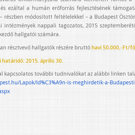
és ezáltal a humán erőforrás fejlesztésének támogatás
– részben módosított feltételekkel – a Budapest Ösztö
si intézmények nappali tagozatos, 2015 szeptemberét
ezdő hallgatói számára.
n résztvevő hallgatók részére bruttó
havi 50.000,-Ft/f
 határidő: 2015. április 30.
l kapcsolatos további tudnivalókat az alábbi linken talá
apest.hu/Lapok/Id%
C3%A9n-is-meghirdetik-a-
Budapest
aspx