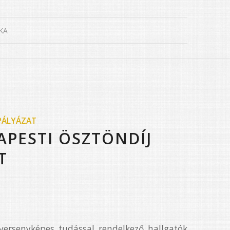
KA
PÁLYÁZAT
APESTI ÖSZTÖNDÍJ
T
ersenyképes tudással rendelkező hallgatók