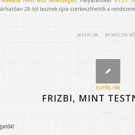
t leadása nem lesz lehetséges
. Pályázatokat
01.27 1
árhatóan 28-tól lesznek újra szerkeszthetők a rendszere
/
2015.01.26.
BY
MÓCZIK RÉ
EGYÉB
,
HÍR
FRIZBI, MINT TES
gatók!