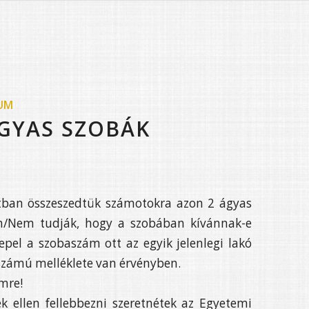
IUM
ÁGYAS SZOBÁK
tban összeszedtük számotokra azon 2 ágyas
Nem/Nem tudják, hogy a szobában kívánnak-e
epel a szobaszám ott az egyik jelenlegi lakó
 számú melléklete van érvényben.
mre!
 ellen fellebbezni szeretnétek az Egyetemi