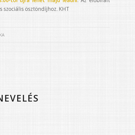
8:00-tól újra lehet majd leadni
. Az előbírált
s szociális ösztöndíjhoz. KHT
KA
TNEVELÉS