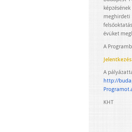
képzésének 
meghirdeti 
felsőoktatá
évüket megk
A Programba
Jelentkezési
A pályázatta
http://bud
Programot.
KHT