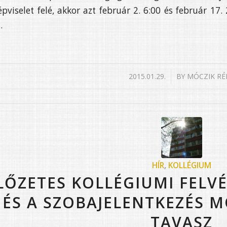
épviselet felé, akkor azt február 2. 6:00 és február 17
.
/
2015.01.29.
BY
MÓCZIK RÉ
HÍR
,
KOLLÉGIUM
LŐZETES KOLLÉGIUMI FELV
ÉS A SZOBAJELENTKEZÉS M
TAVASZ