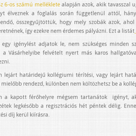
z 6-os számú melléklete
alapján azok, akik tavasszal
nyt élveznek a foglalás során függetlenül attól, hány 
ndő, összegyűjtöttük, hogy mely szobák azok, ahol a
retnének, így ezekre nem érdemes pályázni. Ezt a listát
 egy igénylést adjatok le, nem szükséges minden s
 a Vásárhelyibe felvételt nyert más karos hallgatóval
ezni.
lejárt határidejű kollégiumi térítési, vagy lejárt hat
t mielőbb rendezd, különben nem költözhetsz be a kollég
 a kapott férőhelyre mégsem tartanátok igényt, a
zétek legkésőbb a regisztrációs hét péntek délig. Enn
tési díj kerül kiírásra.