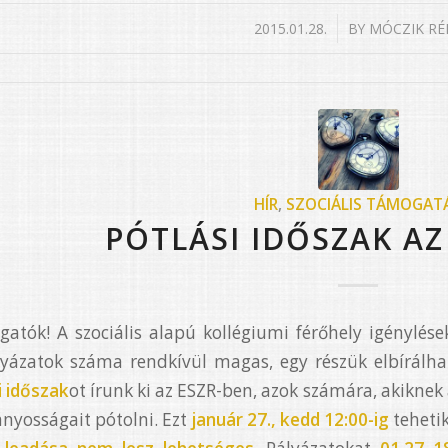
/
2015.01.28.
BY
MÓCZIK RÉ
HÍR
,
SZOCIÁLIS TÁMOGAT
PÓTLÁSI IDŐSZAK AZ
gatók! A szociális alapú kollégiumi férőhely igénylése
yázatok száma rendkívül magas, egy részük elbírálh
i időszak
ot írunk ki az ESZR-ben, azok számára, akiknek
ányosságait pótolni. Ezt
január 27., kedd 12:00-ig
tehetik