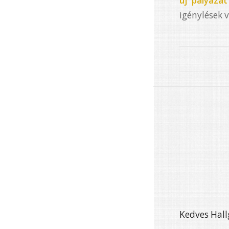
új pályáza
igénylések v
Kedves Hall