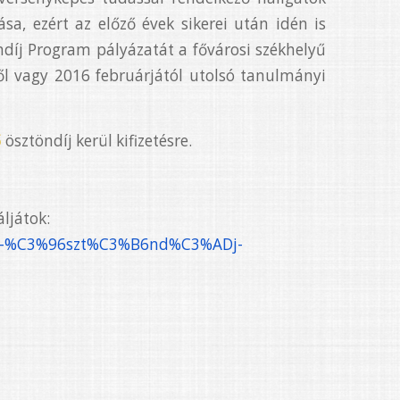
a, ezért az előző évek sikerei után idén is
ndíj Program pályázatát a fővárosi székhelyű
ől vagy 2016 februárjától utolsó tanulmányi
ő
ösztöndíj kerül kifizetésre.
ljátok:
i-%C3%96szt%C3%B6nd%
C3%ADj-