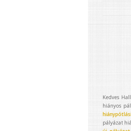
Kedves Hall
hiányos pál
hiánypótlás
pályázat hi