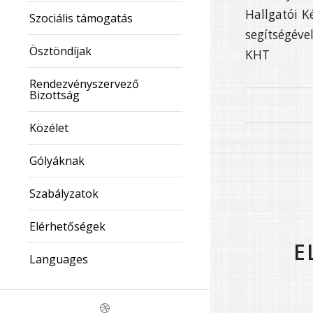
Hallgatói K
Szociális támogatás
segítségével
Ösztöndíjak
KHT
Rendezvényszervező
Bizottság
Közélet
Gólyáknak
Szabályzatok
Elérhetőségek
E
Languages