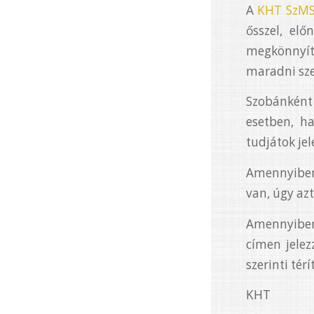
A
KHT SzMS
ősszel, elő
megkönnyíte
maradni sze
Szobánként
esetben, ha
tudjátok jel
Amennyiben 
van, úgy az
Amennyiben
címen jelez
szerinti térí
KHT