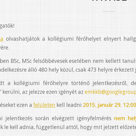
gatók!
va
olvashatjátok a kollégiumi férőhelyet elnyert hallg
vére.
évben BSc, MSc felsőbbévesek esetében nem kellett tan
elkezésre álló 480 hely közül, csak 473 helyre érkezett j
t a kollégiumi férőhelyre történő jelentkezésről, d
” kerülni, az jelezze ezen igényét az
emkkb@googlegrou
éseket ezen a
felületen
kell leadni
2015. január 29. 12:00
i jelentkezés során elvégzett igényfelmérés
nem hel
le kell adnia, függetlenül attól, hogy mit jelzett előzet