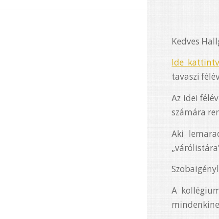
Kedves Hall
Ide kattint
tavaszi félé
Az idei fél
számára rend
Aki lemarad
„várólistára
Szobaigényl
A kollégium
mindenkinek 