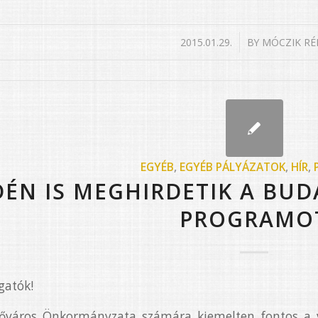
/
2015.01.29.
BY
MÓCZIK RÉ
EGYÉB
,
EGYÉB PÁLYÁZATOK
,
HÍR
,
DÉN IS MEGHIRDETIK A BUD
PROGRAMO
gatók!
őváros Önkormányzata számára kiemelten fontos a v