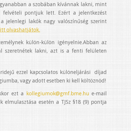
 ugyanabban a szobában kívánnak lakni, mint
felvételi pontjuk lett. Ezért a jelentkezést
 jelenlegi lakók nagy valószínűség szerint
itt olvashatjátok.
zemélynek külön-külön igényelnie.Abban az
 szeretnétek lakni, azt is a fenti felületen
áridejű ezzel kapcsolatos különeljárási díjad
iumba, vagy adott esetben ki kell költöznöd!
kkor ezt a
kollegiumok@gmf.bme.hu
e-mail
ek elmulasztása esetén a TJSz §18 (9) pontja