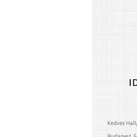
I
Kedves Hall
Budapest F