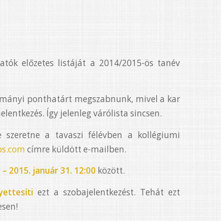
atók előzetes listáját a 2014/2015-ös tanév
ulmányi ponthatárt megszabnunk, mivel a kar
elentkezés. Így jelenleg várólista sincsen.
e szeretne a tavaszi félévben a kollégiumi
ps.com
címre küldött e-mailben.
 – 2015. január 31. 12:00
között.
yettesíti
ezt a szobajelentkezést. Tehát ezt
esen!