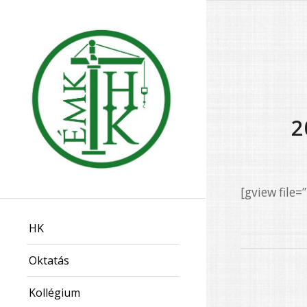
2
[gview fil
HK
Oktatás
Kollégium