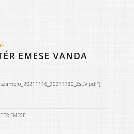
OG
ÓTÉR EMESE VANDA
Beszamolo_20211116_20211130_ZsEV.pdf”]
TÉR EMESE