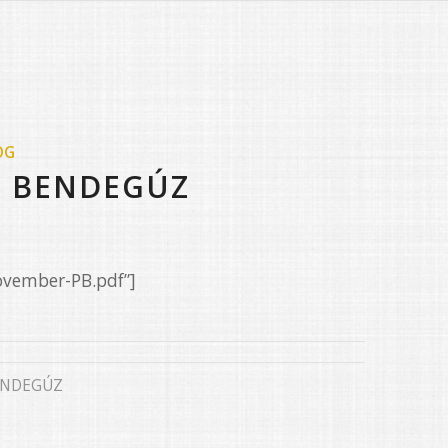
OG
P BENDEGÚZ
ovember-PB.pdf”]
ENDEGÚZ