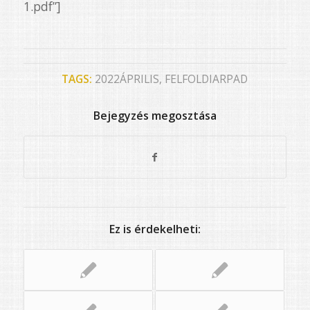
1.pdf”]
TAGS:
2022ÁPRILIS
,
FELFOLDIARPAD
Bejegyzés megosztása
Ez is érdekelheti: