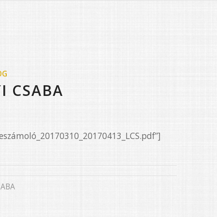
OG
YI CSABA
/Beszámoló_20170310_20170413_LCS.pdf”]
SABA