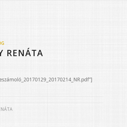
OG
Y RENÁTA
2/Beszámoló_20170129_20170214_NR.pdf”]
ENÁTA