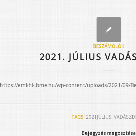
BESZÁMOLÓK
2021. JÚLIUS VADÁ
e=”https://emkhk.bme.hu/wp-content/uploads/2021/09
TAGS:
2021JÚLIUS
,
VADÁSZD
Bejegyzés megosztása