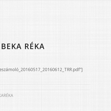
EBEKA RÉKA
/Beszámoló_20160517_20160612_TRR.pdf”]
KARÉKA