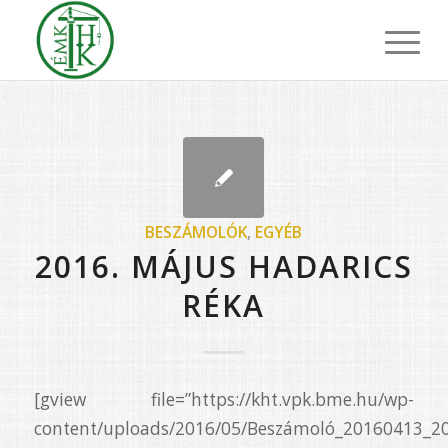
BESZÁMOLÓK
,
EGYÉB
2016. MÁJUS HADARICS
RÉKA
[gview file=”https://kht.vpk.bme.hu/wp-
content/uploads/2016/05/Beszámoló_20160413_20