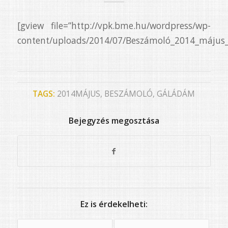
[gview file=”http://vpk.bme.hu/wordpress/wp-
content/uploads/2014/07/Beszámoló_2014_május
TAGS:
2014MÁJUS
,
BESZÁMOLÓ
,
GÁLÁDÁM
Bejegyzés megosztása
Ez is érdekelheti: