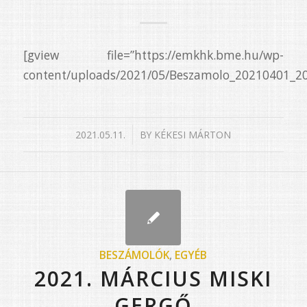
[gview file=”https://emkhk.bme.hu/wp-
content/uploads/2021/05/Beszamolo_20210401_2
/
2021.05.11.
BY
KÉKESI MÁRTON
BESZÁMOLÓK
,
EGYÉB
2021. MÁRCIUS MISKI
GERGŐ