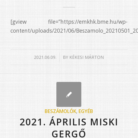
[gview file=”https://emkhk.bme.hu/wp-
content/uploads/2021/06/Beszamolo_20210501_2
/
2021.06.09.
BY
KÉKESI MÁRTON
BESZÁMOLÓK
,
EGYÉB
2021. ÁPRILIS MISKI
GERGŐ