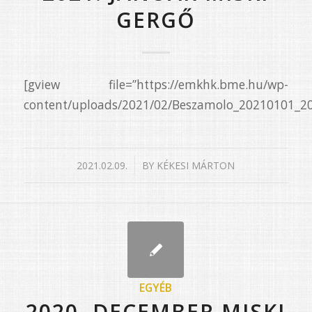
GERGŐ
[gview file=”https://emkhk.bme.hu/wp-
content/uploads/2021/02/Beszamolo_20210101_2
/
2021.02.09.
BY
KÉKESI MÁRTON
EGYÉB
2020. DECEMBER MISKI