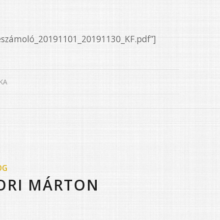
Beszámoló_20191101_20191130_KF.pdf”]
KA
OG
ORI MÁRTON