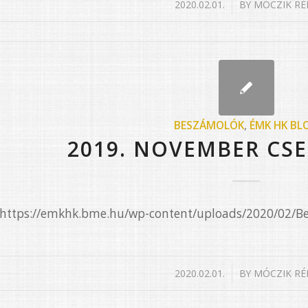
/
2020.02.01.
BY
MÓCZIK RÉ
BESZÁMOLÓK
,
ÉMK HK BL
2019. NOVEMBER CSE
e=”https://emkhk.bme.hu/wp-content/uploads/2020/02/
/
2020.02.01.
BY
MÓCZIK RÉ