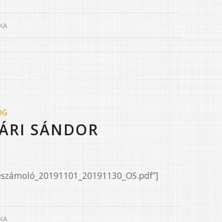
KA
OG
ÁRI SÁNDOR
Beszámoló_20191101_20191130_OS.pdf”]
KA