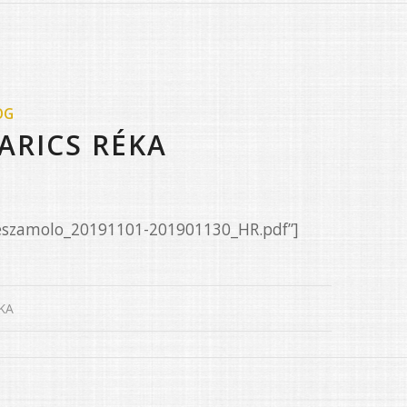
OG
ARICS RÉKA
Beszamolo_20191101-201901130_HR.pdf”]
KA