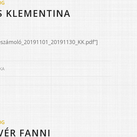
OG
S KLEMENTINA
Beszámoló_20191101_20191130_KK.pdf”]
KA
OG
VÉR FANNI