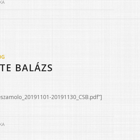
KA
OG
TE BALÁZS
Beszamolo_20191101-20191130_CSB.pdf”]
KA