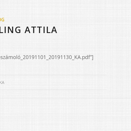
OG
LING ATTILA
Beszámoló_20191101_20191130_KA.pdf”]
KA