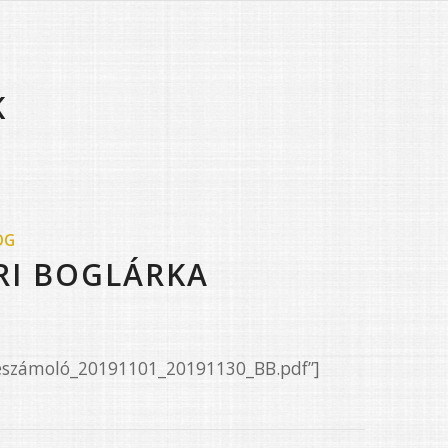
K
OG
RI BOGLÁRKA
Beszámoló_20191101_20191130_BB.pdf”]